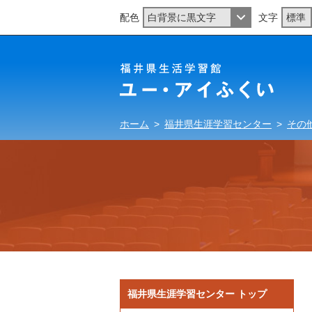
配色
文字
ホーム
>
福井県生涯学習センター
>
その
福井県生涯学習センター トップ