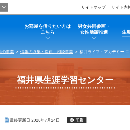
サイトマップ
サイト内
お部屋を借りたい方は
男女共同参画・
こちら
女性活躍推進
生
他の事業
>
情報の収集・提供、相談事業
>
福井ライフ・アカデミー ニ
福井県生涯学習センター
最終更新日 2026年7月24日