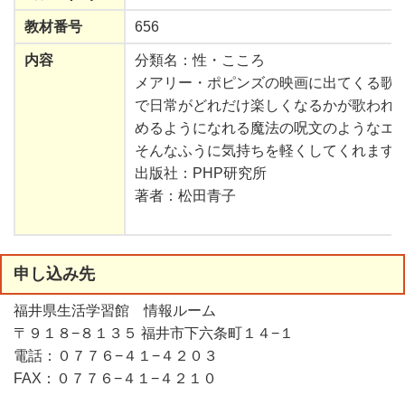
教材番号
656
内容
分類名：性・こころ
メアリー・ポピンズの映画に出てくる歌
で日常がどれだけ楽しくなるかが歌われ
めるようになれる魔法の呪文のようなエ
そんなふうに気持ちを軽くしてくれます
出版社：PHP研究所
著者：松田青子
申
し
込
み
先
福井県生活学習館 情報ルーム
〒９１８−８１３５ 福井市下六条町１４−１
電話：０７７６−４１−４２０３
FAX：０７７６−４１−４２１０