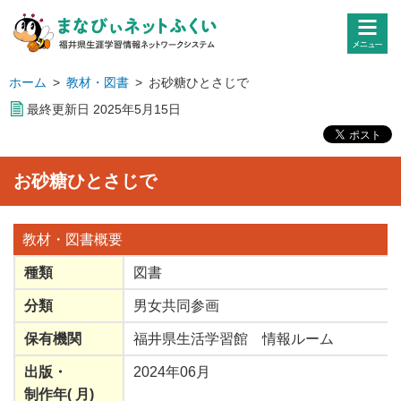
ホーム
>
教材・図書
>
お砂糖ひとさじで
最終更新日
2025
年
5
月
15
日
お砂糖ひとさじで
教材・図書
概要
種類
図書
分類
男女共同参画
保有機関
福井県生活学習館 情報ルーム
出版
・
2024年06月
制作年
(
月
)