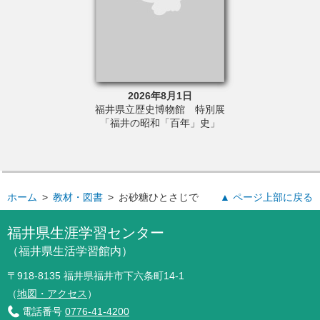
6年8月23日
2026年8月1日
2026年5
さと文学館 令和
福井県立歴史博物館 特別展
福井県立歴史博
講座②「読んでも
「福井の昭和「百年」史」
真展「あなたが
セイを目指して」
どの昭
ホーム
>
教材・図書
>
お砂糖ひとさじで
▲ ページ上部に戻る
福井県生涯学習センター
（福井県生活学習館内）
〒918-8135 福井県福井市下六条町14-1
（
地図・アクセス
）
電話番号
0776-41-4200