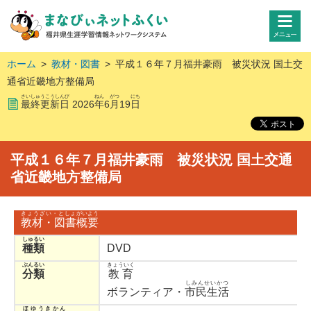
ホーム
>
教材・図書
>
平成１６年７月福井豪雨 被災状況 国土交
通省近畿地方整備局
さいしゅうこうしんび
ねん
がつ
にち
最終更新日
2026
年
6
月
19
日
平成１６年７月福井豪雨 被災状況 国土交通
省近畿地方整備局
きょうざい・としょ
がいよう
教材・図書
概要
しゅるい
種類
DVD
ぶんるい
きょういく
分類
教育
しみんせいかつ
ボランティア・
市民生活
ほゆうきかん