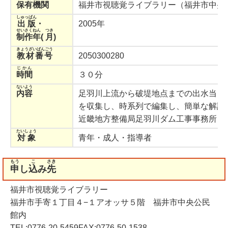
保有機関
福井市視聴覚ライブラリー（福井市中央
しゅっぱん
出版
・
2005年
せいさくねん
つき
制作年
(
月
)
きょうざいばんごう
教材番号
2050300280
じかん
時間
３０分
ないよう
内容
足羽川上流から破堤地点までの出水当日
を収集し、時系列で編集し、簡単な解説
近畿地方整備局足羽川ダム工事事務所
たいしょう
対象
青年・成人・指導者
もう
こ
さき
申
し
込
み
先
福井市視聴覚ライブラリー
福井市手寄１丁目４−１アオッサ５階 福井市中央公民
館内
TEL:0776-20-5459FAX:0776-50-1538