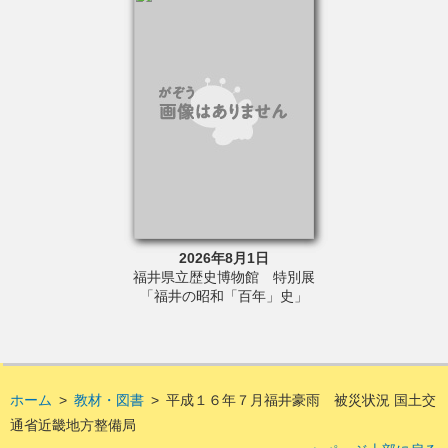
6年8月23日
2026年8月1日
2026年5
さと文学館 令和
福井県立歴史博物館 特別展
福井県立歴史博
講座②「読んでも
「福井の昭和「百年」史」
真展「あなたが
セイを目指して」
どの昭
ホーム
>
教材・図書
>
平成１６年７月福井豪雨 被災状況 国土交
通省近畿地方整備局