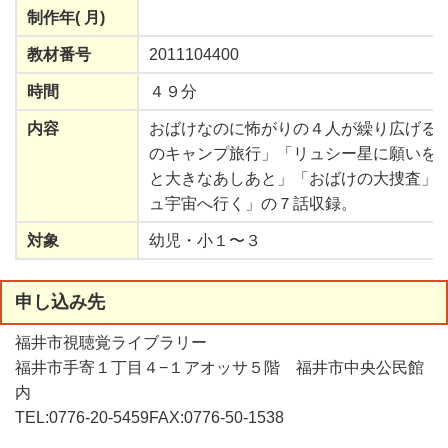
制作年
(
月
)
教材番号
2011104400
時間
４９分
内容
おばけなのに怖がりの４人が繰り広げる
のキャンプ旅行」「リュシー星に願いを
と大きなあしあと」「おばけの大捜査」
ュ宇宙へ行く」の７話収録。
対象
幼児・小１〜３
申
し
込
み
先
福井市視聴覚ライブラリー
福井市手寄１丁目４−１アオッサ５階 福井市中央公民館
内
TEL:0776-20-5459FAX:0776-50-1538