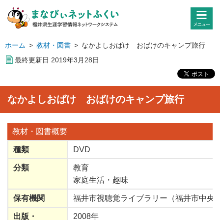
ホーム
>
教材・図書
>
なかよしおばけ おばけのキャンプ旅行
最終更新日
2019
年
3
月
28
日
なかよしおばけ おばけのキャンプ旅行
教材・図書
概要
種類
DVD
分類
教育
家庭生活
・
趣味
保有機関
福井市視聴覚ライブラリー（福井市中央
出版
・
2008年