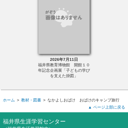
6年8月22日
2026年7月11日
2026年
・アカデミー主
福井県教育博物館 開館１０
福井県消費生活
と未来講座「自然
年記念企画展「子どもの学び
「消費生活通信
①「惑星探査の最
を支えた掛図」
Aの取り組みと私た
くらしー」
ホーム
>
教材・図書
>
なかよしおばけ おばけのキャンプ旅行
▲ ページ上部に戻る
福井県生涯学習センター