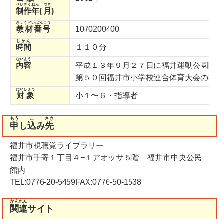
せいさくねん
つき
制作年
(
月
)
きょうざいばんごう
教材番号
1070200400
じかん
時間
１１０分
ないよう
内容
平成１３年９月２７日に福井運動公園陸
第５０回福井市小学校連合体育大会の模
たいしょう
対象
小１〜６・指導者
もう
こ
さき
申
し
込
み
先
福井市視聴覚ライブラリー
福井市手寄１丁目４−１アオッサ５階 福井市中央公民
館内
TEL:0776-20-5459FAX:0776-50-1538
かんれん
関連
サイト