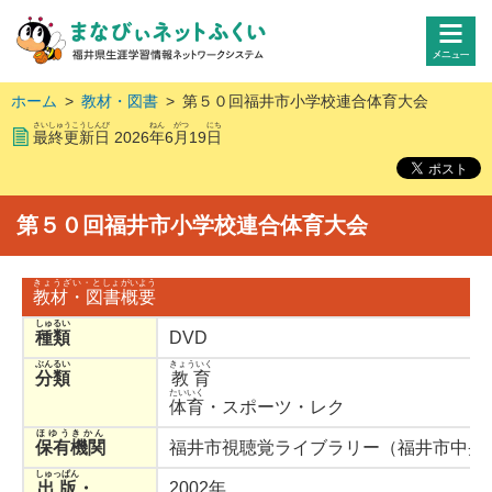
ホーム
>
教材・図書
>
第５０回福井市小学校連合体育大会
さいしゅうこうしんび
ねん
がつ
にち
最終更新日
2026
年
6
月
19
日
第５０回福井市小学校連合体育大会
きょうざい・としょ
がいよう
教材・図書
概要
しゅるい
種類
DVD
ぶんるい
きょういく
分類
教育
たいいく
体育
・スポーツ・レク
ほゆうきかん
保有機関
福井市視聴覚ライブラリー（福井市中央
しゅっぱん
出版
・
2002年