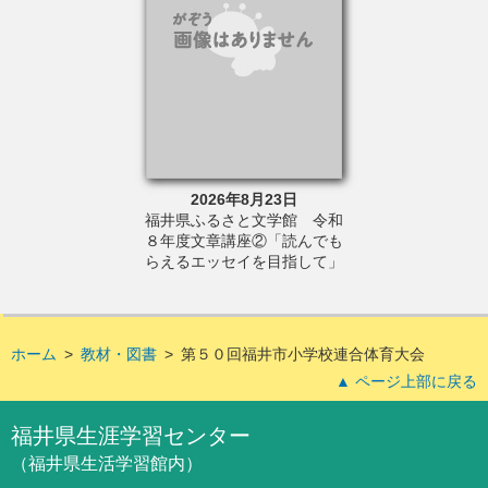
6年7月11日
2026年8月23日
2026年
さと文学館 夏季
福井県ふるさと文学館 令和
福井県立歴史博
こさとし生誕１０
８年度文章講座②「読んでも
「福井の昭和「
私の本のはなし」
らえるエッセイを目指して」
ホーム
>
教材・図書
>
第５０回福井市小学校連合体育大会
▲ ページ上部に戻る
福井県生涯学習センター
（福井県生活学習館内）