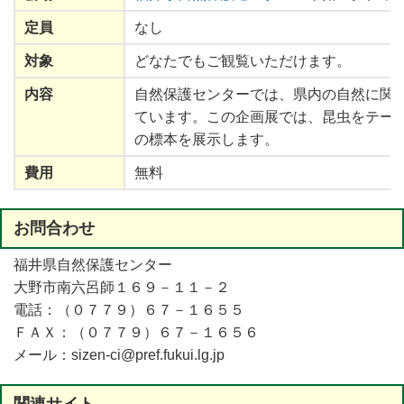
定員
なし
対象
どなたでもご観覧いただけます。
内容
自然保護
センターでは、
県内
の
自然
に
関
ています。この
企画展
では、
昆虫
をテー
の
標本
を
展示
します。
費用
無料
お
問合
わせ
福井県自然保護センター
大野市南六呂師１６９－１１－２
電話：（０７７９）６７－１６５５
ＦＡＸ：（０７７９）６７－１６５６
メール：sizen-ci@pref.fukui.lg.jp