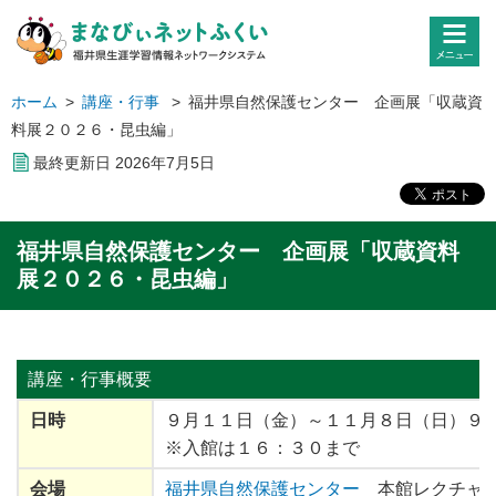
ホーム
>
講座・行事
>
福井県自然保護センター 企画展「収蔵資
料展２０２６・昆虫編」
最終更新日
2026
年
7
月
5
日
福井県自然保護センター 企画展「収蔵資料
展２０２６・昆虫編」
講座・行事
概要
日時
９月１１日（金）～１１月８日（日）９
※入館は１６：３０まで
会場
福井県自然保護センター
本館レクチャ