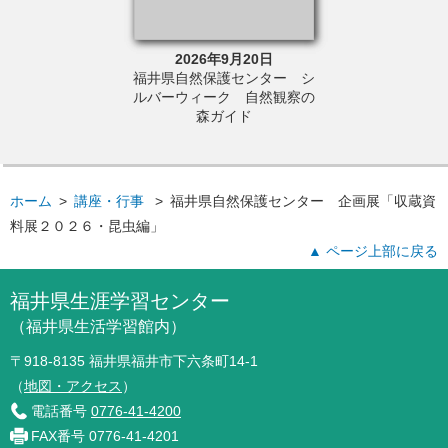
6年9月12日
2026年9月20日
2026年9
・アカデミー主
福井県自然保護センター シ
福井県自然保護
と未来講座「自然
ルバーウィーク 自然観察の
画展「収蔵資料
①「福井で発掘！
森ガイド
昆虫編
の仲間たち」
ホーム
>
講座・行事
>
福井県自然保護センター 企画展「収蔵資
料展２０２６・昆虫編」
▲ ページ上部に戻る
福井県生涯学習センター
（福井県生活学習館内）
〒918-8135 福井県福井市下六条町14-1
（
地図・アクセス
）
電話番号
0776-41-4200
FAX番号 0776-41-4201