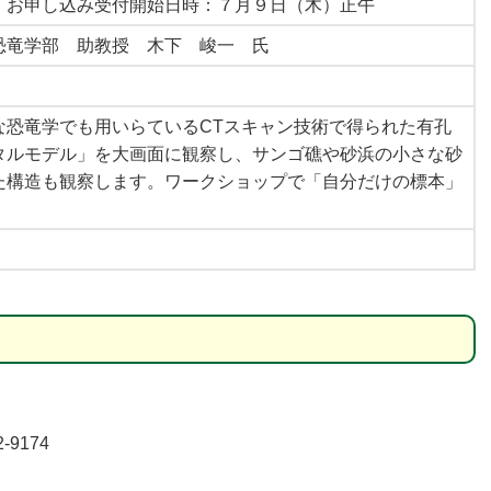
）お申し込み受付開始日時：７月９日（木）正午
恐竜学部 助教授 木下 峻一 氏
な恐竜学でも用いらているCTスキャン技術で得られた有孔
タルモデル」を大画面に観察し、サンゴ礁や砂浜の小さな砂
た構造も観察します。ワークショップで「自分だけの標本」
-9174