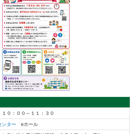
5日
2026年10月4日
2026年9月11日
ロフェッシ
福井県文書館 くずし字講座
福井県自然保護センタ
文教室「星景写真を撮
②」
 １０：００～１１：３０
センター
eホール