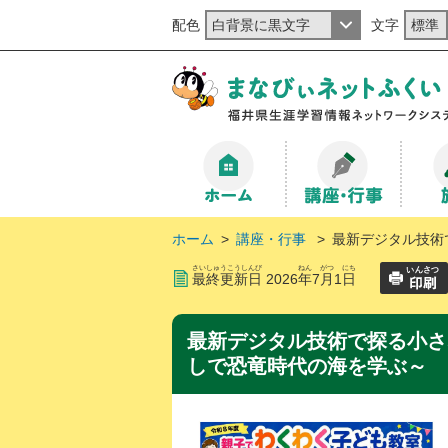
配色
文字
ホーム
>
講座・行事
>
最新デジタル技術
さいしゅうこうしんび
ねん
がつ
にち
最終更新日
2026
年
7
月
1
日
最新デジタル技術で探る小さ
しで恐竜時代の海を学ぶ～