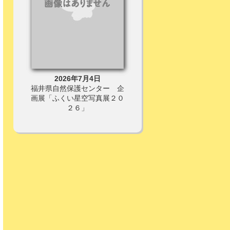
2026年7月4日
2026年8月8日
ー 天
福井県自然保護センター 企
令和８年度第１回みはま歴
ろう
画展「ふくい星空写真展２０
講座【若狭の「富士山」】
２６」
開催