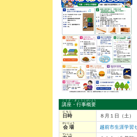
10月2日
2026年10月7日
2026年9月
ふくい・くらし
公益財団法人ふくい・くらし
ふくしｋｉｄｓプ
らしのステップ
の研究所 くらしのステップ
ョナル
その契約、ちょ
アップ講座「注意すべきポイ
くらしを守るト
ントとは？健康食品＆サプリ
回避術」
メント」
こうざ・ぎょうじ
がいよう
講座・行事
概要
にちじ
日時
８月１日（土）
かいじょう
会場
越前市生涯学習
ていいん