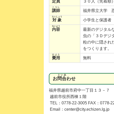
定員
３０人（先着順
こうし
講師
福井県立大学 
たいしょう
対象
小学生と保護者
ないよう
内容
最新のデジタル
虫の「３Ｄデジ
粒の中に隠され
をつくります。
ひよう
費用
無料
といあ
お
問合
わせ
福井県越前市府中一丁目１３－７
越前市役所西棟１階
TEL：0778-22-3005 FAX：0778-22
Email：center@city.echizen.lg.jp