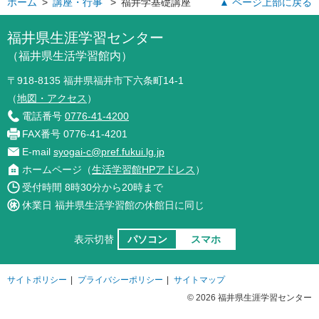
ホーム
>
講座・行事
>
福井学基礎講座
▲ ページ上部に戻る
福井県生涯学習センター
（福井県生活学習館内）
〒918-8135 福井県福井市下六条町14-1
（
地図・アクセス
）
電話番号
0776-41-4200
FAX番号 0776-41-4201
E-mail
syogai-c@pref.fukui.lg.jp
ホームページ（
生活学習館HPアドレス
）
受付時間 8時30分から20時まで
休業日 福井県生活学習館の休館日に同じ
表示切替
パソコン
スマホ
サイトポリシー
|
プライバシーポリシー
|
サイトマップ
© 2026 福井県生涯学習センター