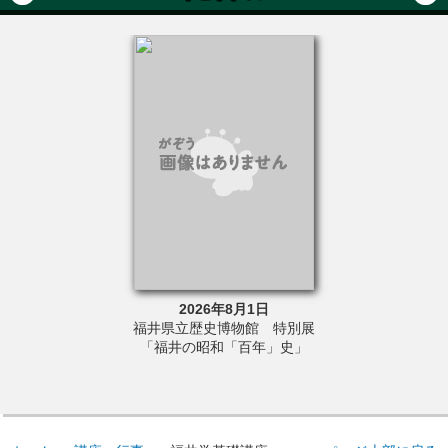
6年8月23日
2026年8月1日
2026年5
さと文学館 令和
福井県立歴史博物館 特別展
福井県立歴史博
講座②「読んでも
「福井の昭和「百年」史」
真展「あなたが
セイを目指して」
どの昭