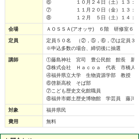
⑥ １０月２４日（土）１３：３
⑦ １１月２０日（金）１３：０
⑧ １２月 ５日（土）１４：０
会場
ＡＯＳＳＡ(アオッサ) ６階 研修室６
定員
定員５０名 （②，⑤，⑥，⑦は定員３
※申込多数の場合、締切後に抽選
講師
①藤島神社 宮司 豊公民館 館長 新
③株式会社 Ｈａｃｏａ 代表 市橋人
④福井県立大学 生物資源学部 教授 
⑥啓新高校 そば部
⑦こども歴史文化館職員
⑧福井市郷土歴史博物館 学芸員 藤川
対象
福井県民
費用
無料