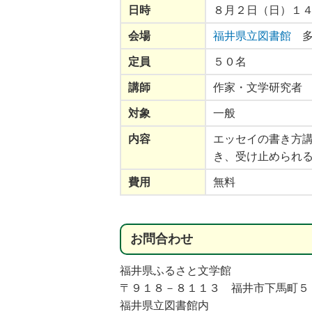
日時
８月２日（日）１
会場
福井県立図書館
多
定員
５０名
講師
作家・文学研究者
9月12日
2026年8月23日
2026年7月3
対象
一般
 文書館講演会
福井県ふるさと文学館 「鈴
福井ライフ・アカ
の福井城」
木万里氏講演会」
催 ゆうあいシア
内容
エッセイの書き方
休みこどもシア
き、受け止められ
費用
無料
お
問合
わせ
福井県ふるさと文学館
〒９１８－８１１３ 福井市下馬町５
福井県立図書館内