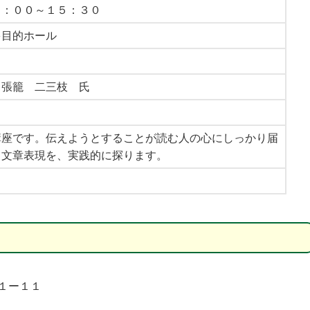
４：００～１５：３０
目的ホール
 張籠 二三枝 氏
0日
2026年8月22日
2026年7月11日
デミー主
福井ライフ・アカデミー主
福井県教育博物館 開
ター②「夏
催 ふるさと未来講座「自然
年記念企画展「子ども
講座です。伝えようとすることが読む人の心にしっかり届
ター」
科学」若狭①「惑星探査の最
を支えた掛図」
る文章表現を、実践的に探ります。
前線ーJAXAの取り組みと私た
ちのくらしー」
１ー１１