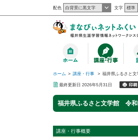
配色
文字
ホーム
>
講座・行事
>
福井県ふるさと文
最終更新日
2026
年
5
月
31
日
福井県ふるさと文学館 令和
講座・行事
概要