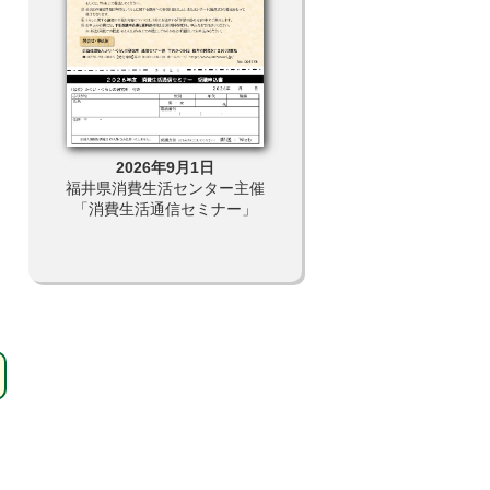
2026年9月1日
2026年7月11日
館１０
福井県消費生活センター主催
福井県ふるさと文学館 夏
の学び
「消費生活通信セミナー」
企画展「かこさとし生誕１
０年記念 私の本のはなし