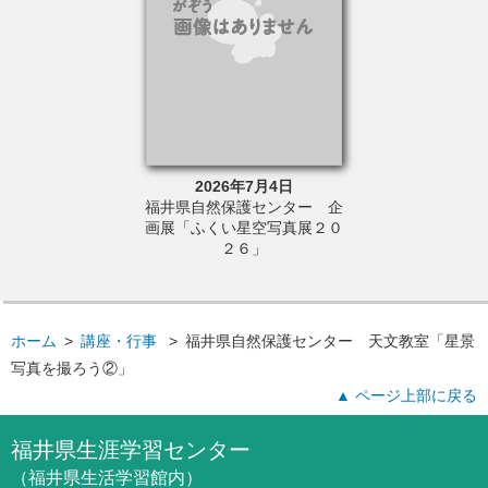
6年9月11日
2026年7月4日
2026年9
保護センター 天
福井県自然保護センター 企
福井ライフ・ア
景写真を撮ろう
画展「ふくい星空写真展２０
催 ふるさと未
②」
２６」
科学」福井①「
獣脚類の仲
ホーム
>
講座・行事
>
福井県自然保護センター 天文教室「星景
写真を撮ろう②」
▲ ページ上部に戻る
福井県生涯学習センター
（福井県生活学習館内）