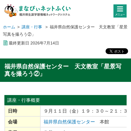
ホーム
>
講座・行事
>
福井県自然保護センター 天文教室「星景
写真を撮ろう②」
最終更新日
2026
年
7
月
14
日
福井県自然保護センター 天文教室「星景写
真を撮ろう②」
講座・行事
概要
日時
９月１１日（金）１９：３０～２１：３
会場
福井県自然保護センター
本館