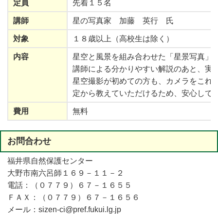
定員
先着１５名
講師
星の写真家 加藤 英行 氏
対象
１８歳以上（高校生は除く）
内容
星空と風景を組み合わせた「星景写真」
講師による分かりやすい解説のあと、実
星空撮影が初めての方も、カメラをこれ
定から教えていただけるため、安心して
費用
無料
お
問合
わせ
福井県自然保護センター
大野市南六呂師１６９－１１－２
電話：（０７７９）６７－１６５５
ＦＡＸ：（０７７９）６７－１６５６
メール：sizen-ci@pref.fukui.lg.jp