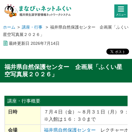
ホーム
>
講座・行事
>
福井県自然保護センター 企画展「ふくい
星空写真展２０２６」
最終更新日
2026
年
7
月
14
日
福井県自然保護センター 企画展「ふくい星
空写真展２０２６」
講座・行事
概要
日時
７月４日（金）～８月３１日（月）９：
※入館は１６：３０まで
会場
福井県自然保護センター
レクチャーホ