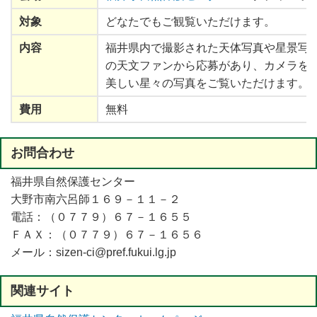
対象
どなたでもご観覧いただけます。
内容
福井県内
で
撮影
された
天体写真
や
星景写
の
天文
ファンから
応募
があり、カメラを
美
しい
星々
の
写真
をご
覧
いただけます。
費用
無料
お
問合
わせ
福井県自然保護センター
大野市南六呂師１６９－１１－２
電話：（０７７９）６７－１６５５
ＦＡＸ：（０７７９）６７－１６５６
メール：sizen-ci@pref.fukui.lg.jp
関連
サイト