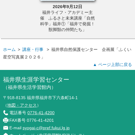
6年8月8日
2026年9月12日
2026年9
第１回みはま歴文
福井ライフ・アカデミー主
福井県自然保護
の「富士山」】の
催 ふるさと未来講座「自然
ルバーウィーク
開催
科学」福井①「福井で発掘！
森ガイ
獣脚類の仲間たち」
ホーム
>
講座・行事
>
福井県自然保護センター 企画展「ふくい
星空写真展２０２６」
▲ ページ上部に戻る
福井県生涯学習センター
（福井県生活学習館内）
〒918-8135 福井県福井市下六条町14-1
（
地図・アクセス
）
電話番号
0776-41-4200
FAX番号 0776-41-4201
E-mail
syogai-c@pref.fukui.lg.jp