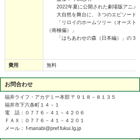
2022
年夏
に
公開
された
劇場版
アニメ
大自然
を舞台に、３つのエピソード
「リロイのホームツリー（オースト
（
南極偏
）」
「はちあわせの
森
（
日本編
）」の３
費用
無料
お
問合
わせ
福井
ライフ・アカデミー
本部
〒９１８－８１３５
福井市
下六条町
１４－１
電 話：０７７６－４１－４２０６
ＦＡＸ：０７７６－４１－４２０１
メール： f-manabi@pref.fukui.lg.jp