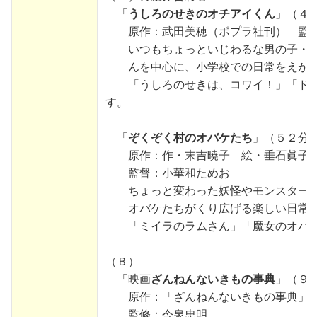
「
うしろのせきのオチアイくん
」（４
原作：武田美穂（ポプラ社刊） 監督
いつもちょっといじわるな
男
の
子
・
んを
中心
に、
小学校
での
日常
をえが
「うしろのせきは、コワイ！」「ドッ
す。
「
ぞくぞく村のオバケたち
」（５２分
原作：作・末吉暁子 絵・垂石眞子（
監督：小華和ためお
ちょっと
変
わった
妖怪
やモンスター
オバケたちがくり
広
げる
楽
しい
日常
「ミイラのラムさん」「
魔女
のオバ
（Ｂ）
「映画
ざんねんないきもの事典
」（９
原作：「ざんねんないきもの事典」
監修：今泉忠明