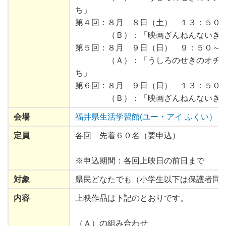
ち」
第４回：８月 ８日（土） １３：５０
（Ｂ）：「映画ざんねんないきも
第５回：８月 ９日（日） ９：５０～
（Ａ）：「うしろのせきのオチアイ
ち」
第６回：８月 ９日（日） １３：５０
（Ｂ）：「映画ざんねんないきも
会場
福井県生活学習館(ユー・アイ ふくい）
定員
各回
先着
６０
名
（
要申込
）
※
申込期間
：
各回
上映日
の
前日
まで
対象
県民
どなたでも（
小学生
以下
は
保護者
同
内容
上映
作品
は
下記
のとおりです。
（Ａ）の
組
み
合
わせ