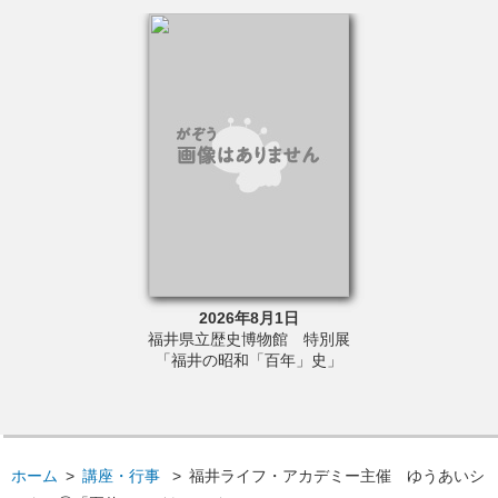
6年8月23日
2026年8月1日
2026年5
さと文学館 令和
福井県立歴史博物館 特別展
福井県立歴史博
講座②「読んでも
「福井の昭和「百年」史」
真展「あなたが
セイを目指して」
どの昭
ホーム
>
講座・行事
>
福井ライフ・アカデミー主催 ゆうあいシ