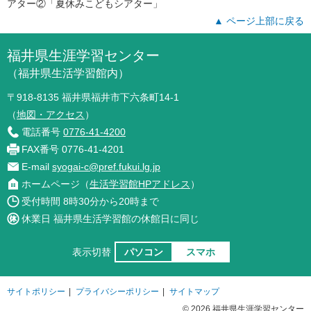
アター②「夏休みこどもシアター」
▲ ページ上部に戻る
福井県生涯学習センター
（福井県生活学習館内）
〒918-8135 福井県福井市下六条町14-1
（
地図・アクセス
）
電話番号
0776-41-4200
FAX番号 0776-41-4201
E-mail
syogai-c@pref.fukui.lg.jp
ホームページ（
生活学習館HPアドレス
）
受付時間 8時30分から20時まで
休業日 福井県生活学習館の休館日に同じ
表示切替
パソコン
スマホ
サイトポリシー
|
プライバシーポリシー
|
サイトマップ
© 2026 福井県生涯学習センター