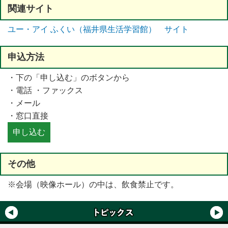
関連
サイト
ユー・アイ ふくい（福井県生活学習館） サイト
申込方法
・下の「
申
し
込
む」のボタンから
・
電話
・ファックス
・メール
・
窓口直接
その
他
※
会場
（
映像
ホール）の
中
は、
飲食
禁止
です。