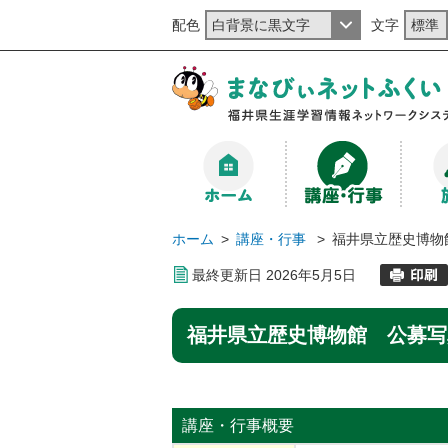
配色
文字
ホーム
>
講座・行事
>
福井県立歴史博物
最終更新日
2026
年
5
月
5
日
福井県立歴史博物館 公募写
講座・行事
概要