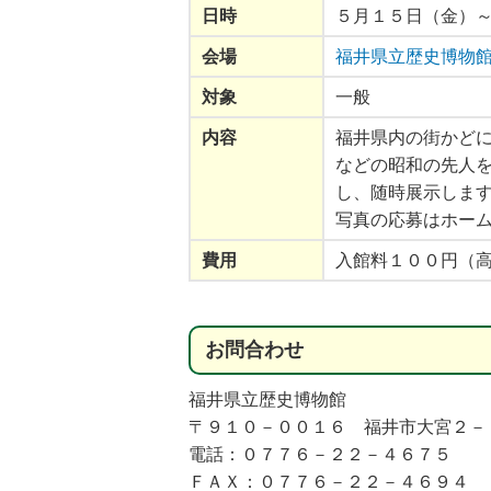
日時
５月１５日（金）
会場
福井県立歴史博物
対象
一般
内容
福井県内の街かど
などの昭和の先人
年9月5日
2026年9月11日
2026年7月
ｓプロフェッシ
福井県自然保護センター 天
福井県自然保護セ
し、随時展示しま
ナル
文教室「星景写真を撮ろう
画展「ふくい星空
写真の応募はホー
②」
２６」
費用
入館料１００円（
お
問合
わせ
福井県立歴史博物館
〒９１０－００１６ 福井市大宮２－
電話：０７７６－２２－４６７５
ＦＡＸ：０７７６－２２－４６９４