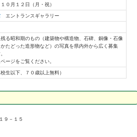
～１０月１２日（月・祝）
館
エントランスギャラリー
に残る昭和期のもの（建築物や構造物、石碑、銅像・石像
をかたどった造形物など）の写真を県内外から広く募集
4日
2026年8月8日
2026年9月12日
ンター 企
令和８年度第１回みはま歴文
福井ライフ・アカデミ
す。
写真展２０
講座【若狭の「富士山」】の
催 ふるさと未来講座
ムページをご覧ください。
開催
科学」福井①「福井で
獣脚類の仲間たち
高校生以下、７０歳以上無料）
１９－１５