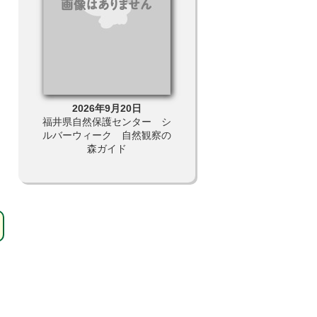
2026年9月20日
2026年9月11日
ー主
福井県自然保護センター シ
福井県自然保護センター 
「自然
ルバーウィーク 自然観察の
画展「収蔵資料展２０２６
発掘！
森ガイド
昆虫編」
」