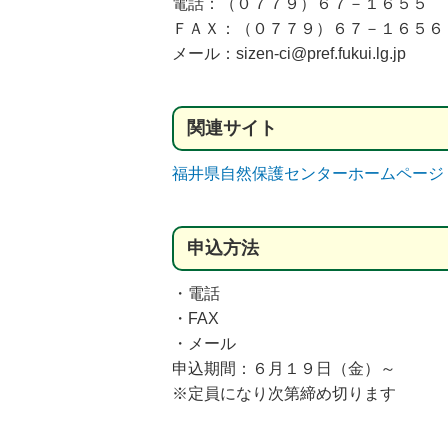
電話：（０７７９）６７－１６５５
ＦＡＸ：（０７７９）６７－１６５６
メール：sizen-ci@pref.fukui.lg.jp
関連
サイト
福井県自然保護センターホームページ
申込方法
・電話
・FAX
・メール
申込期間：６月１９日（金）～
※定員になり次第締め切ります