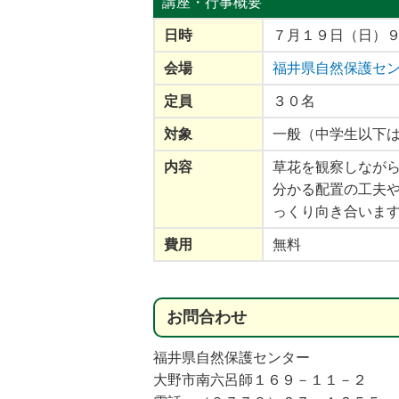
講座・行事
概要
日時
７月１９日（日）
会場
福井県自然保護セ
定員
３０名
対象
一般（中学生以下
10月3日
2026年10月17日
2026年10月
アカデミー主
福井県立歴史博物館 写真展
公益財団法人ふく
内容
草花を観察しなが
探究講座・若狭
「秀吉と越前の武将たち」
の研究所 くらし
 ―２つの戦い
アップ講座「その
分かる配置の工夫
 ―」
っと待って！くら
っくり向き合いま
ラブル回避
費用
無料
お
問合
わせ
福井県自然保護センター
大野市南六呂師１６９－１１－２