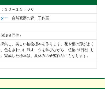
９：３０～１５：００
ンター
自然観察の森、工作室
は保護者同伴）
2日
2026年10月7日
2026年9月5日
い・くらし
公益財団法人ふくい・くらし
ふくしｋｉｄｓプロフ
ら採集し、美しい植物標本を作ります。花や葉の形がよく
のステップ
の研究所 くらしのステップ
ョナル
契約、ちょ
アップ講座「注意すべきポイ
や、色をきれいに残すコツを学びながら、植物の特徴にじ
しを守るト
ントとは？健康食品＆サプリ
す。完成した標本は、夏休みの研究作品にもなります。
術」
メント」