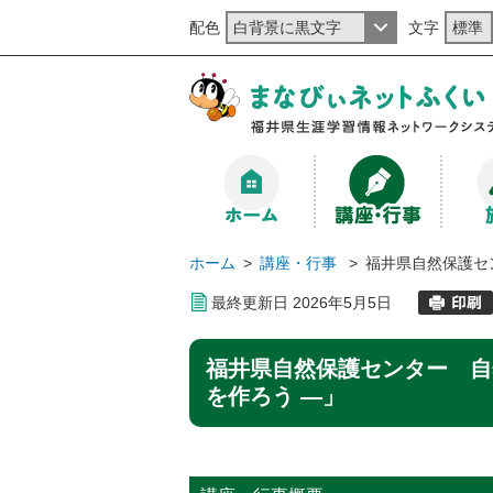
配色
文字
ホーム
>
講座・行事
>
福井県自然保護セ
最終更新日
2026
年
5
月
5
日
福井県自然保護センター 自
を作ろう ―」