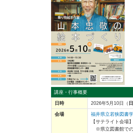
9月12日
2026年8月23日
2026年7月3
 文書館講演会
福井県ふるさと文学館 「鈴
福井ライフ・アカ
の福井城」
木万里氏講演会」
催 ゆうあいシア
休みこどもシア
講座・行事
概要
日時
2026年5月10日（
会場
福井県立若狭図書
【サテライト会場
※県立図書館での