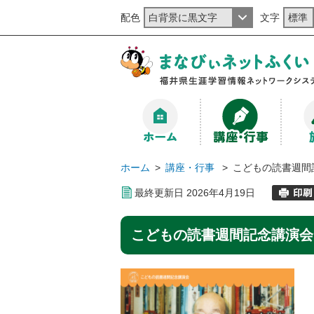
配色
文字
ホーム
>
講座・行事
>
こどもの読書週間
最終更新日
2026
年
4
月
19
日
こどもの読書週間記念講演会