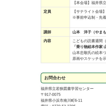
【本会場】福井県立
定員
【サテライト会場】
※事前申込制・先
講師
山本 洋子（やま
内容
こどもの読書週間（
「乗り物絵本作家 
山本忠敬氏の絵本
原画やスケッチを
お
問合
わせ
福井県立若狭図書学習センター
〒917-0075
福井県小浜市南川町6-11