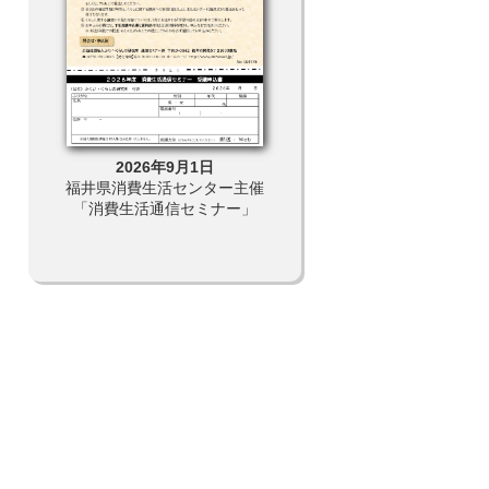
2026年9月1日
2026年7月11日
館１０
福井県消費生活センター主催
福井県ふるさと文学館 夏
の学び
「消費生活通信セミナー」
企画展「かこさとし生誕１
０年記念 私の本のはなし