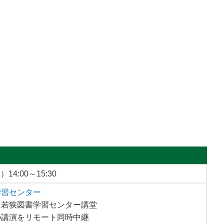
0日
2026年8月22日
2026年7月11日
デミー主
福井ライフ・アカデミー主
福井県教育博物館 開
ター②「夏
催 ふるさと未来講座「自然
年記念企画展「子ども
ター」
科学」若狭①「惑星探査の最
を支えた掛図」
前線ーJAXAの取り組みと私た
ちのくらしー」
日
）14:00～15:30
学習センター
】若狭図書学習センター講堂
講演をリモート同時中継