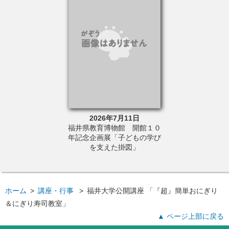
6年8月22日
2026年7月11日
2026年
・アカデミー主
福井県教育博物館 開館１０
福井県消費生活
と未来講座「自然
年記念企画展「子どもの学び
「消費生活通信
①「惑星探査の最
を支えた掛図」
Aの取り組みと私た
くらしー」
ホーム
>
講座・行事
>
福井大学公開講座 「『超』簡単おにぎり
＆にぎり寿司教室」
▲ ページ上部に戻る