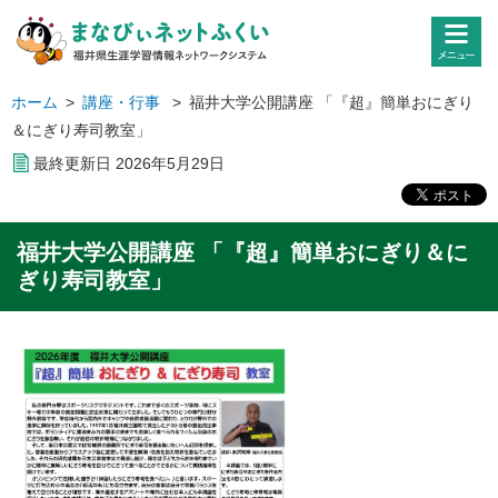
ホーム
>
講座・行事
>
福井大学公開講座 「『超』簡単おにぎり
＆にぎり寿司教室」
最終更新日
2026
年
5
月
29
日
福井大学公開講座 「『超』簡単おにぎり＆に
ぎり寿司教室」