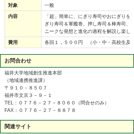
対象
一般
内容
「
超
」
簡単
に、にぎり
寿司
やおにぎりを
ぎり
寿司
＆
軍艦巻
、
押
し
寿司
＆
棒寿司
、
ニークな
発想
と
進化
の
過程
を
解説
し
楽
し
費用
各回１，５００円 （小・中・高校生及
お
問合
わせ
福井大学地域創生推進本部
（地域連携推進課）
〒９１０－８５０７
福井市文京３－９－１
TEL：０７７６－２７－８０６０（問合せのみ）
FAX：０７７６－２７－８８７８
関連
サイト