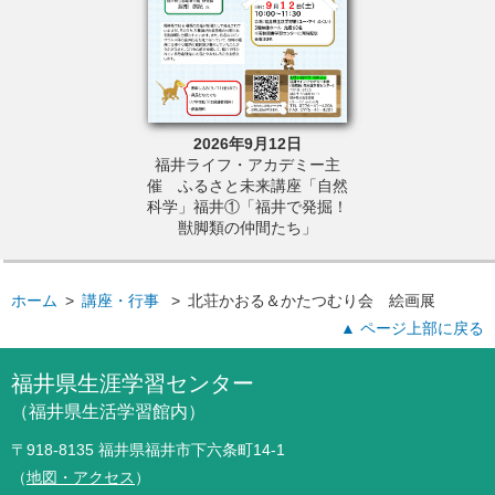
6年7月4日
2026年9月12日
2026年9
保護センター 企
福井ライフ・アカデミー主
福井県自然保護
い星空写真展２０
催 ふるさと未来講座「自然
ルバーウィーク
２６」
科学」福井①「福井で発掘！
森ガイ
獣脚類の仲間たち」
ホーム
>
講座・行事
>
北荘かおる＆かたつむり会 絵画展
▲ ページ上部に戻る
福井県生涯学習センター
（福井県生活学習館内）
〒918-8135 福井県福井市下六条町14-1
（
地図・アクセス
）