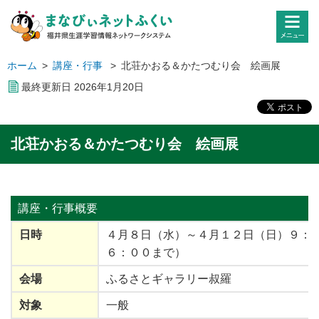
ホーム
>
講座・行事
>
北荘かおる＆かたつむり会 絵画展
最終更新日
2026
年
1
月
20
日
北荘かおる＆かたつむり会 絵画展
講座・行事
概要
日時
４月８日（水）～４月１２日（日）９：０
６：００まで）
会場
ふるさとギャラリー叔羅
対象
一般