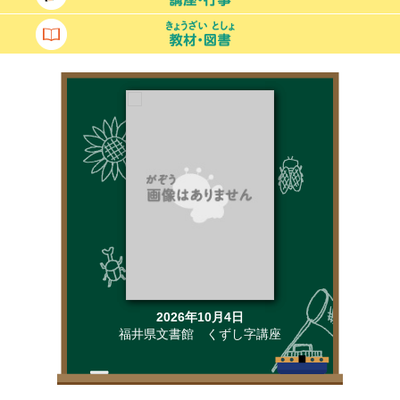
2026年10月4日
2026年9
福井県文書館 くずし字講座
公益財団法人ふ
の研究所 くら
「さくさく片付
ない物の整