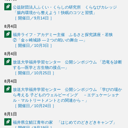
公益財団法人ふくい・くらしの研究所 くらなびカレッジ
「腸内環境から整えよう！快眠のコツと習慣」
［ 開催日／9月14日 ］
8月4日
福井ライフ・アカデミー主催 ふるさと探究講座・若狭
②「金ヶ崎城跡 ―２つの戦いの舞台 ―」
［ 開催日／10月3日 ］
8月4日
放送大学福井学習センター 公開シンポジウム 「恐竜を診断
する―医学と古生物の接点―」
［ 開催日／10月25日 ］
8月4日
放送大学福井学習センター 公開シンポジウム 「学びの場か
ら考える 子どものウェルビーイング －エデュケーショナ
ル・マルトリートメントとの関連から－」
［ 開催日／10月24日 ］
8月1日
福井県立鯖江青年の家 「はじめてのどきどきキャンプ」
［ 開催日／9月19日 ］