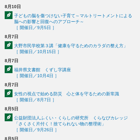
8月10日
子どもの脳を傷つけない子育て～マルトリートメントによる
脳への影響と回復へのアプローチ～
［ 開催日／9月5日 ］
8月7日
大野市民学校第３講「健康を守るためのカラダの整え方」
［ 開催日／10月15日 ］
8月7日
福井県文書館 くずし字講座
［ 開催日／10月4日 ］
8月7日
女性の視点で始める防災 心と体を守るための新常識
［ 開催日／8月7日 ］
8月5日
公益財団法人ふくい・くらしの研究所 くらなびカレッジ
「さくさく片付く！捨てられない物の整理術」
［ 開催日／9月26日 ］
8月5日