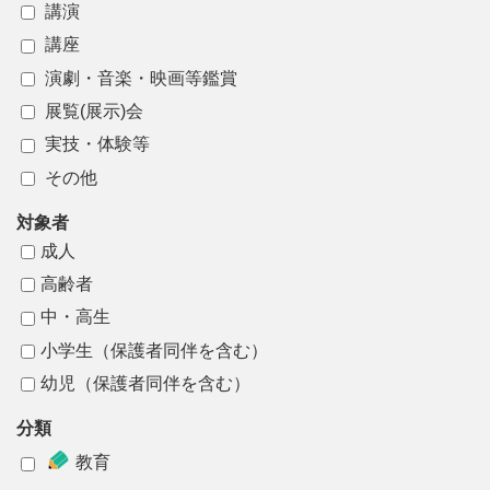
講演
講座
演劇
・
音楽
・
映画等鑑賞
展覧
(
展示
)
会
実技
・
体験等
その
他
対象者
成人
高齢者
中・高生
小学生
（
保護者同伴
を
含
む）
幼児
（
保護者同伴
を
含
む）
分類
教育